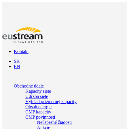
Kontakt
SK
EN
Obchodné údaje
Kapacity siete
Údržba siete
Výhľad priemernej kapacity
Obsah energie
CMP kapacity
CMP povinnosti
Neúspešné žiadosti
Aukcie