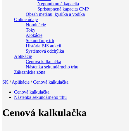
Neponúknutá kapacita
Sprístupnená kapacita CMP
Obsah metánu, kyslíka a vodíka
Online údaje
Nominácie
Toky
Alokácie
Sekundárny trh
História BIS aukcií
Systémová odchýlka
Aplikácie
Cenová kalkulačka
Nástenka sekundárneho trhu
Zákaznícka zóna
SK
/
Aplikácie
/
Cenová kalkulačka
Cenová kalkulačka
Nástenka sekundárneho trhu
Cenová kalkulačka