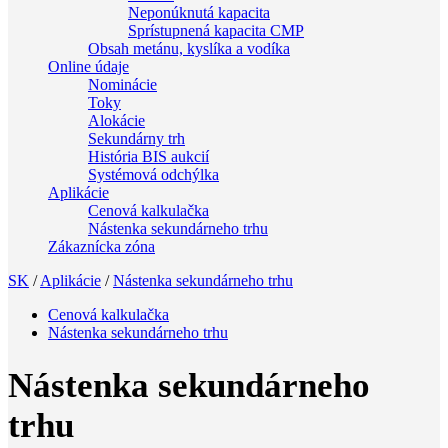
Neponúknutá kapacita
Sprístupnená kapacita CMP
Obsah metánu, kyslíka a vodíka
Online údaje
Nominácie
Toky
Alokácie
Sekundárny trh
História BIS aukcií
Systémová odchýlka
Aplikácie
Cenová kalkulačka
Nástenka sekundárneho trhu
Zákaznícka zóna
SK
/
Aplikácie
/
Nástenka sekundárneho trhu
Cenová kalkulačka
Nástenka sekundárneho trhu
Nástenka sekundárneho
trhu