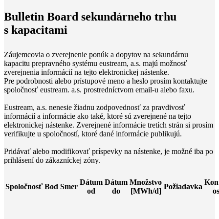
Bulletin Board sekundárneho trhu
s kapacitami
Záujemcovia o zverejnenie ponúk a dopytov na sekundárnu
kapacitu prepravného systému eustream, a.s. majú možnosť
zverejnenia informácií na tejto elektronickej nástenke.
Pre podrobnosti alebo prístupové meno a heslo prosím kontaktujte
spoločnosť eustream. a.s. prostredníctvom email-u alebo faxu.
Eustream, a.s. nenesie žiadnu zodpovednosť za pravdivosť
informácií a informácie ako také, ktoré sú zverejnené na tejto
elektronickej nástenke. Zverejnené informácie tretích strán si prosím
verifikujte u spoločností, ktoré dané informácie publikujú.
Pridávať alebo modifikovať príspevky na nástenke, je možné iba po
prihlásení do zákazníckej zóny.
Dátum
Dátum
Množstvo
Kon
Spoločnosť
Bod
Smer
Požiadavka
od
do
[MWh/d]
o