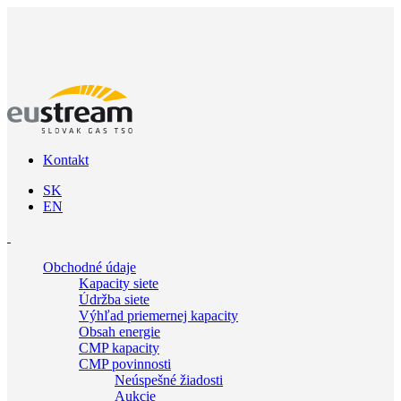
Kontakt
SK
EN
Obchodné údaje
Kapacity siete
Údržba siete
Výhľad priemernej kapacity
Obsah energie
CMP kapacity
CMP povinnosti
Neúspešné žiadosti
Aukcie