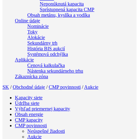
Neponúknutá kapacita
Sprístupnená kapacita CMP
Obsah metánu, kyslíka a vodíka
Online údaje
Nominácie
Toky
Alokácie
Sekundárny trh
História BIS aukcií
Systémová odchýlka
Aplikácie
Cenová kalkulačka
Nástenka sekundárneho trhu
Zákaznícka zóna
SK
/
Obchodné údaje
/
CMP povinnosti
/
Aukcie
Kapacity siete
Údržba siete
Výhľad priemernej kapacity
Obsah energie
CMP kapacity
CMP povinnosti
Neúspešné žiadosti
Aukcie