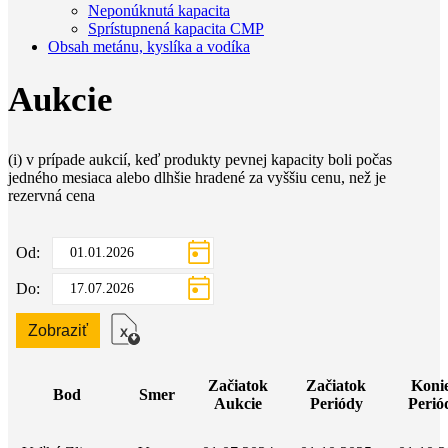
Neponúknutá kapacita
Sprístupnená kapacita CMP
Obsah metánu, kyslíka a vodíka
Aukcie
(i) v prípade aukcií, keď produkty pevnej kapacity boli počas
jedného mesiaca alebo dlhšie hradené za vyššiu cenu, než je
rezervná cena
Od:
Do:
Zobraziť
Začiatok
Začiatok
Koni
Bod
Smer
Aukcie
Periódy
Perió