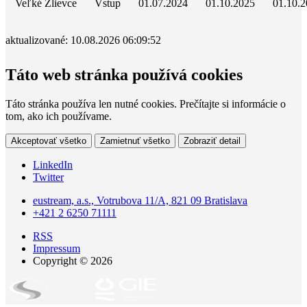
Veľké Zlievce
Vstup
01.07.2024
01.10.2025
01.10.
aktualizované: 10.08.2026 06:09:52
Táto web stránka používá cookies
Táto stránka používa len nutné cookies. Prečítajte si informácie o
tom, ako ich používame.
Akceptovať všetko
Zamietnuť všetko
Zobraziť detail
LinkedIn
Twitter
eustream, a.s., Votrubova 11/A, 821 09 Bratislava
+421 2 6250 71111
RSS
Impressum
Copyright © 2026