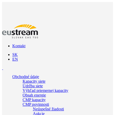
Kontakt
SK
EN
Obchodné údaje
Kapacity siete
Údržba siete
Výhľad priemernej kapacity
Obsah energie
CMP kapacity
CMP povinnosti
Neúspešné žiadosti
Aukcie