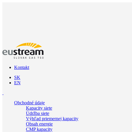
Kontakt
SK
EN
Obchodné údaje
Kapacity siete
Údržba siete
Výhľad priemernej kapacity
Obsah energie
CMP kapacity