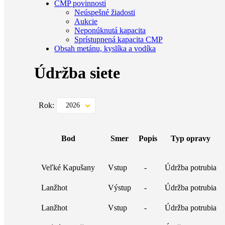
CMP povinnosti
Neúspešné žiadosti
Aukcie
Neponúknutá kapacita
Sprístupnená kapacita CMP
Obsah metánu, kyslíka a vodíka
Údržba siete
Rok:
2026
Bod
Smer
Popis
Typ opravy
Veľké Kapušany
Vstup
-
Údržba potrubia
Lanžhot
Výstup
-
Údržba potrubia
Lanžhot
Vstup
-
Údržba potrubia