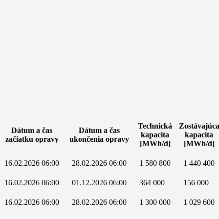
Technická
Zostávajúc
Dátum a čas
Dátum a čas
kapacita
kapacita
začiatku opravy
ukončenia opravy
[MWh/d]
[MWh/d]
16.02.2026 06:00
28.02.2026 06:00
1 580 800
1 440 400
16.02.2026 06:00
01.12.2026 06:00
364 000
156 000
16.02.2026 06:00
28.02.2026 06:00
1 300 000
1 029 600