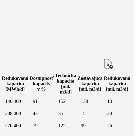
Technická
a
Redukovaná
Dostupnosť
Zostávajúca
Redukovaná
kapacita
kapacita
kapacity
kapacita
kapacita
[mil.
[MWh/d]
v %
[mil. m3/d]
[mil. m3/d]
m3/d]
140 400
91
152
138
13
208 000
43
35
15
20
270 400
79
125
99
26