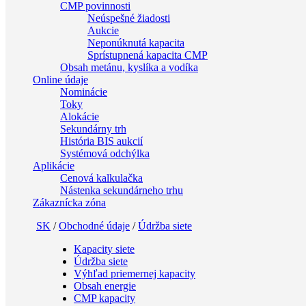
CMP povinnosti
Neúspešné žiadosti
Aukcie
Neponúknutá kapacita
Sprístupnená kapacita CMP
Obsah metánu, kyslíka a vodíka
Online údaje
Nominácie
Toky
Alokácie
Sekundárny trh
História BIS aukcií
Systémová odchýlka
Aplikácie
Cenová kalkulačka
Nástenka sekundárneho trhu
Zákaznícka zóna
SK
/
Obchodné údaje
/
Údržba siete
Kapacity siete
Údržba siete
Výhľad priemernej kapacity
Obsah energie
CMP kapacity